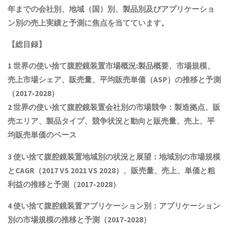
年までの会社別、地域（国）別、製品別及びアプリケーショ
ン別の売上実績と予測に焦点を当てています。
【総目録】
1 世界の
使い捨て腹腔鏡装置
市場概況:製品概要、市場規模
、
売上市場シェア、販売量、平均販売単価（ASP）の推移と予測
（2017-2028）
2 世界の
使い捨て腹腔鏡装置
会社別の市場競争：製造拠点、販
売エリア、製品タイプ、競争状況と動向
と
販売量、売上、平
均販売単価
の
ベース
3
使い捨て腹腔鏡装置
地域別の状況と展望：地域別の市場規模
とCAGR
（2017 VS 2021 VS 2028）、販売量、売上、単価と粗
利益
の推移と予測（2017-2028）
4
使い捨て腹腔鏡装置
アプリケーション別：アプリケーション
別の市場規模の推移と予測（2017-2028
）