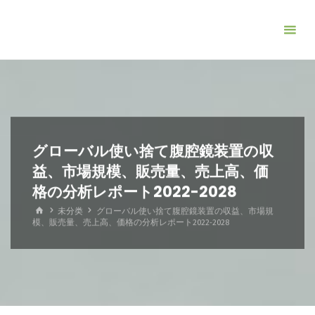
コ
ン
テ
ン
ツ
へ
ス
キ
グローバル使い捨て腹腔鏡装置の収
ッ
益、市場規模、販売量、売上高、価
プ
格の分析レポート2022-2028
ホ
未分类
グローバル使い捨て腹腔鏡装置の収益、市場規
ー
模、販売量、売上高、価格の分析レポート2022-2028
ム