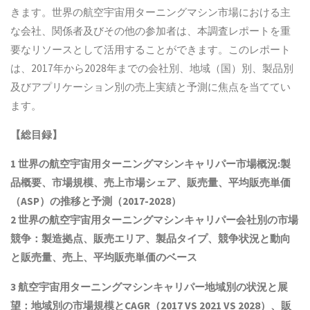
きます。世界の航空宇宙用ターニングマシン市場における主
な会社、関係者及びその他の参加者は、本調査レポートを重
要なリソースとして活用することができます。このレポート
は、2017年から2028年までの会社別、地域（国）別、製品別
及びアプリケーション別の売上実績と予測に焦点を当ててい
ます。
【総目録】
1
世界の航空宇宙用ターニングマシンキャリパー市場概況
:
製
品概要、市場規模、売上市場シェア、販売量、平均販売単価
（
ASP
）の推移と予測（
2017-2028
）
2
世界の航空宇宙用ターニングマシンキャリパー会社別の市場
競争：製造拠点、販売エリア、製品タイプ、競争状況と動向
と
販売量、売上、平均販売単価
の
ベース
3
航空宇宙用ターニングマシンキャリパー地域別の状況と展
望：地域別の市場規模と
CAGR
（
2017 VS 2021 VS 2028
）、販