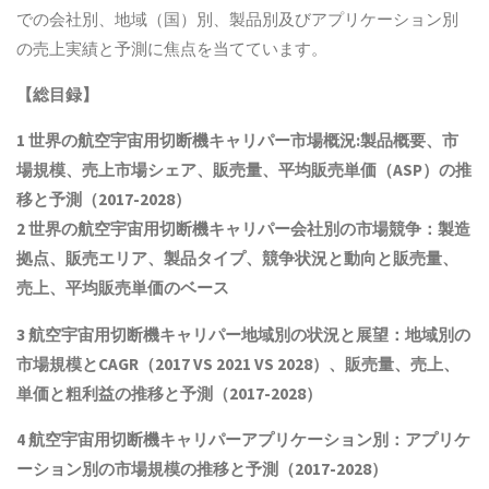
での会社別、地域（国）別、製品別及びアプリケーション別
の売上実績と予測に焦点を当てています。
【総目録】
1
世界の航空宇宙用切断機キャリパー市場概況
:
製品概要、市
場規模、売上市場シェア、販売量、平均販売単価（
ASP
）の推
移と予測（
2017-2028
）
2
世界の航空宇宙用切断機キャリパー会社別の市場競争：製造
拠点、販売エリア、製品タイプ、競争状況と動向
と
販売量、
売上、平均販売単価
の
ベース
3
航空宇宙用切断機キャリパー地域別の状況と展望：地域別の
市場規模と
CAGR
（
2017 VS 2021 VS 2028
）、販売量、売上、
単価と粗利益
の推移と予測（
2017-2028
）
4
航空宇宙用切断機キャリパーアプリケーション別：アプリケ
ーション別の市場規模の推移と予測（
2017-2028
）