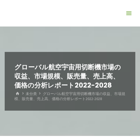
コ
ン
テ
ン
ツ
へ
ス
キ
グローバル航空宇宙用切断機市場の
ッ
収益、市場規模、販売量、売上高、
プ
価格の分析レポート2022-2028
ホ
未分类
グローバル航空宇宙用切断機市場の収益、市場規
ー
模、販売量、売上高、価格の分析レポート2022-2028
ム