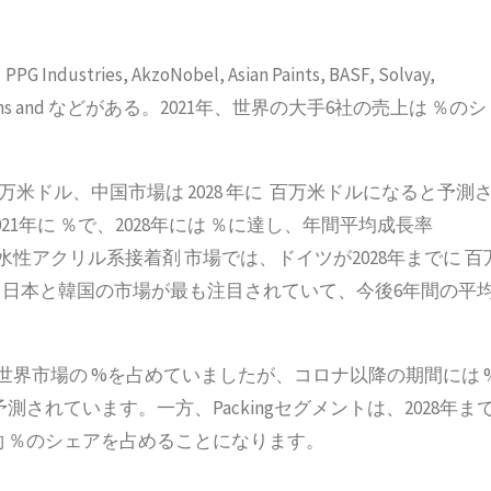
, AkzoNobel, Asian Paints, BASF, Solvay,
 and Co-mens and などがある。2021年、世界の大手6社の売上は ％のシ
百万米ドル、中国市場は 2028 年に 百万米ドルになると予測
1年に ％で、2028年には ％に達し、年間平均成長率
水性アクリル系接着剤 市場では、ドイツが2028年までに 百
日本と韓国の市場が最も注目されていて、今後6年間の平
系接着剤 世界市場の %を占めていましたが、コロナ以降の期間には 
予測されています。一方、Packingセグメントは、2028年ま
は約 ％のシェアを占めることになります。