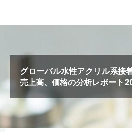
コ
ン
テ
ン
ツ
へ
ス
キ
グローバル水性アクリル系接
ッ
売上高、価格の分析レポート202
プ