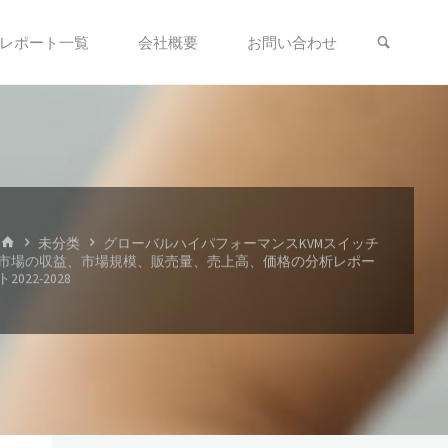
検索
レポート一覧
会社概要
お問い合わせ
ホ
未分类
グローバルハイパフォーマンスKVMスイッチ
ー
市場の収益、市場規模、販売量、売上高、価格の分析レポー
ム
ト2022-2028