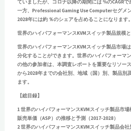
ていましたが、コロナ以降の期間には %のCAGRで
一方、Professional Gaming Use Compu
2028年には約 ％のシェアを占めることになります
世界の
ハイパフォーマンスKVMスイッチ製品
規模と
世界の
ハイパフォーマンスKVMスイッチ製品
市場は
分化することができます。世界の
ハイパフォーマン
の他の参加者は、本調査レポートを重要なリソース
から2028年までの会社別、地域（国）別、製品
ます。
【総目録】
1 世界の
ハイパフォーマンスKVMスイッチ製品
市場
販売単価（ASP）の推移と予測
（2017-2028）
2 世界の
ハイパフォーマンスKVMスイッチ製品
会社