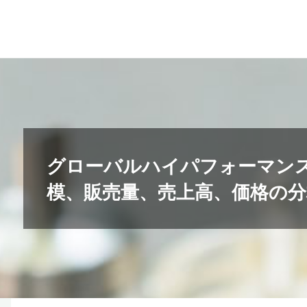
コ
ン
テ
ン
ツ
へ
ス
キ
グローバルハイパフォーマンス
ッ
模、販売量、売上高、価格の分析レ
プ