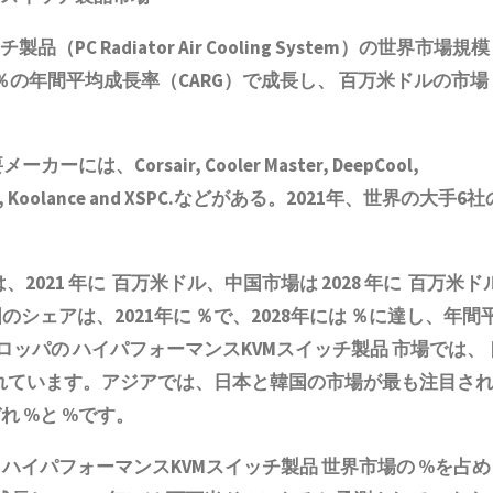
ッチ製品
（PC Radiator Air Cooling System）の世界市場規模
、％の年間平均成長率（CARG）で成長し、 百万米ドルの市場
ーには、Corsair, Cooler Master, DeepCool,
e, NZXT, Koolance and XSPC.などがある。2021年、世界の大手6社
、2021 年に 百万米ドル、中国市場は 2028 年に 百万米ド
ェアは、2021年に ％で、2028年には ％に達し、年間
ーロッパの
ハイパフォーマンスKVMスイッチ製品
市場では、
されています。アジアでは、日本と韓国の市場が最も注目さ
れ %と %です。
は
ハイパフォーマンスKVMスイッチ製品
世界市場の %を占め