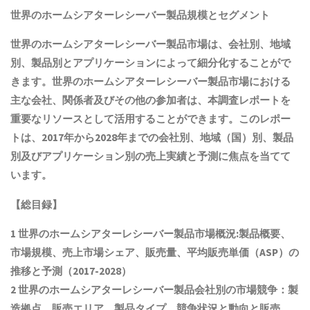
世界の
ホームシアターレシーバー製品
規模とセグメント
世界の
ホームシアターレシーバー製品
市場は、会社別、地域
別、製品別とアプリケーションによって細分化することがで
きます。世界の
ホームシアターレシーバー製品
市場における
主な会社、関係者及びその他の参加者は、本調査レポートを
重要なリソースとして活用することができます。このレポー
トは、2017年から2028年までの会社別、地域（国）別、製品
別及びアプリケーション別の売上実績と予測に焦点を当てて
います。
【総目録】
1 世界の
ホームシアターレシーバー製品
市場概況:製品概要、
市場規模
、売上市場シェア、販売量、平均販売単価（ASP）の
推移と予測
（2017-2028）
2 世界の
ホームシアターレシーバー製品
会社別の市場競争：製
造拠点、販売エリア、製品タイプ、競争状況と動向
と
販売