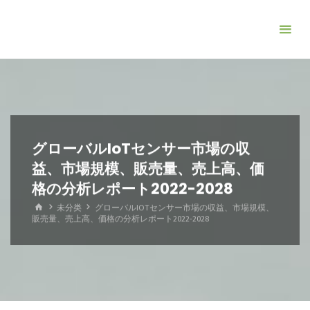
コ
ン
テ
ン
ツ
へ
ス
キ
グローバルIoTセンサー市場の収
ッ
益、市場規模、販売量、売上高、価
プ
格の分析レポート2022-2028
ホ
未分类
グローバルIOTセンサー市場の収益、市場規模、
ー
販売量、売上高、価格の分析レポート2022-2028
ム