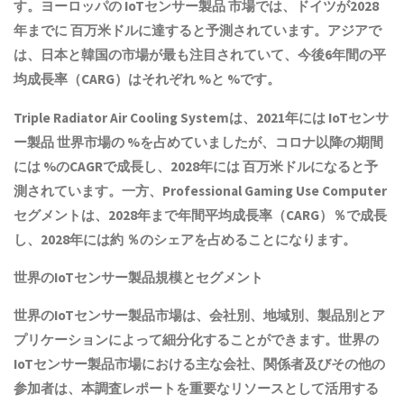
す。ヨーロッパの
IoTセンサー製品
市場では、ドイツが2028
年までに 百万米ドルに達すると予測されています。アジアで
は、日本と韓国の市場が最も注目されていて、今後6年間の平
均成長率（CARG）はそれぞれ %と %です。
Triple Radiator Air Cooling Systemは、2021年には
IoTセンサ
ー製品
世界市場の %を占めていましたが、コロナ以降の期間
には %のCAGRで成長し、2028年には 百万米ドルになると予
測されています。一方、Professional Gaming Use Computer
セグメントは、2028年まで年間平均成長率（CARG）％で成長
し、2028年には約 ％のシェアを占めることになります。
世界の
IoTセンサー製品
規模とセグメント
世界の
IoTセンサー製品
市場は、会社別、地域別、製品別とア
プリケーションによって細分化することができます。世界の
IoTセンサー製品
市場における主な会社、関係者及びその他の
参加者は、本調査レポートを重要なリソースとして活用する