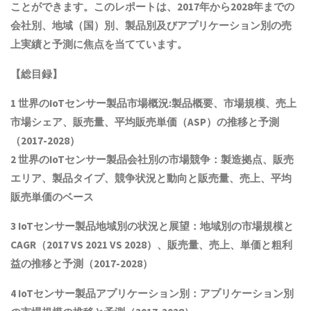
ことができます。このレポートは、2017年から2028年までの
会社別、地域（国）別、製品別及びアプリケーション別の売
上実績と予測に焦点を当てています。
【総目録】
1 世界の
IoTセンサー製品
市場概況:製品概要、市場規模
、売上
市場シェア、販売量、平均販売単価（ASP）の推移と予測
（2017-2028）
2 世界の
IoTセンサー製品
会社別の市場競争：製造拠点、販売
エリア、製品タイプ、競争状況と動向
と
販売量、売上、平均
販売単価
の
ベース
3
IoTセンサー製品
地域別の状況と展望：地域別の市場規模と
CAGR
（2017 VS 2021 VS 2028）、販売量、売上、単価と粗利
益
の推移と予測（2017-2028）
4
IoTセンサー製品
アプリケーション別：アプリケーション別