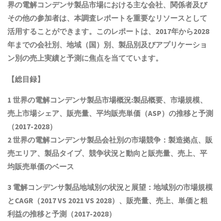
界の
電解コンデンサ製品
市場における主な会社、関係者及び
その他の参加者は、本調査レポートを重要なリソースとして
活用することができます。このレポートは、2017年から2028
年までの会社別、地域（国）別、製品別及びアプリケーショ
ン別の売上実績と予測に焦点を当てています。
【総目録】
1 世界の
電解コンデンサ製品
市場概況:製品概要、市場規模
、
売上市場シェア、販売量、平均販売単価（ASP）の推移と予測
（2017-2028）
2 世界の
電解コンデンサ製品
会社別の市場競争：製造拠点、販
売エリア、製品タイプ、競争状況と動向
と
販売量、売上、平
均販売単価
の
ベース
3
電解コンデンサ製品
地域別の状況と展望：地域別の市場規模
とCAGR
（2017 VS 2021 VS 2028）、販売量、売上、単価と粗
利益
の推移と予測（2017-2028）