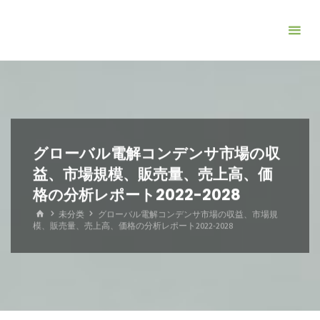
コ
ン
テ
ン
ツ
へ
ス
キ
グローバル電解コンデンサ市場の収
ッ
益、市場規模、販売量、売上高、価
プ
格の分析レポート2022-2028
ホ
未分类
グローバル電解コンデンサ市場の収益、市場規
ー
模、販売量、売上高、価格の分析レポート2022-2028
ム