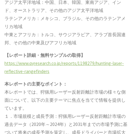
アジア太平洋地域：中国、日本、韓国、東南アジア、イン
ド、オーストラリア、その他のアジア太平洋地域
ラテンアメリカ：メキシコ、ブラジル、その他のラテンアメ
リカ地域
中東とアフリカ：トルコ、サウジアラビア、アラブ首長国連
邦、その他の中東及びアフリカ地域
【レポート詳細・無料サンプルの取得】
https://www.qyresearch.co.jp/reports/1198279/hunting-laser-
reflective-rangefinders
本レポートの主要なポイント：
本レポートでは、狩猟用レーザー反射距離計市場の様々な側
面について、以下の主要テーマに焦点を当てて情報を提供し
ています。
１．市場規模と成長予測：狩猟用レーザー反射距離計市場の
過去データ（2020年～2024年）と2031年までの市場予測に基
づいて将来の成長予測を策定し、成長ドライバーと市場拡大