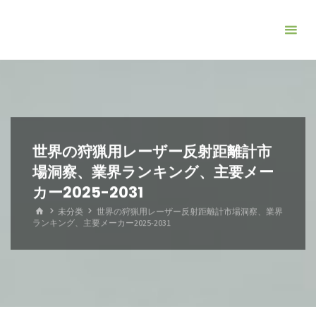
コ
ン
テ
ン
ツ
へ
ス
キ
世界の狩猟用レーザー反射距離計市
ッ
場洞察、業界ランキング、主要メー
プ
カー2025-2031
ホ
未分类
世界の狩猟用レーザー反射距離計市場洞察、業界
ー
ランキング、主要メーカー2025-2031
ム