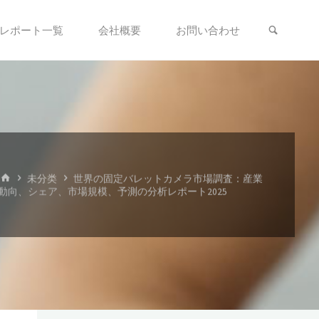
検索
レポート一覧
会社概要
お問い合わせ
ホ
未分类
世界の固定バレットカメラ市場調査：産業
ー
動向、シェア、市場規模、予測の分析レポート2025
ム