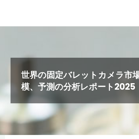
コ
ン
テ
ン
ツ
へ
ス
キ
世界の固定バレットカメラ市
ッ
模、予測の分析レポート2025
プ