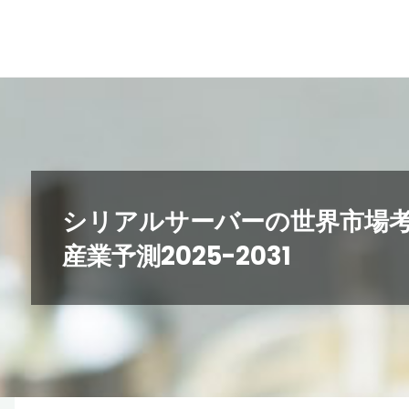
コ
ン
テ
ン
ツ
へ
ス
キ
シリアルサーバーの世界市場
ッ
産業予測2025-2031
プ