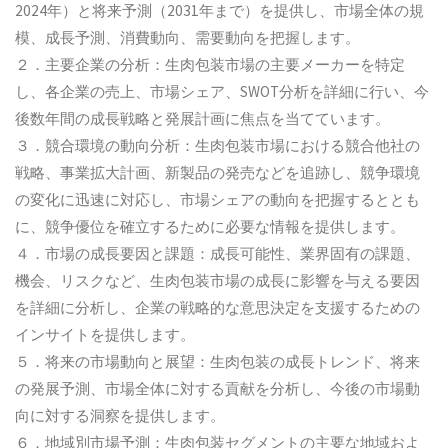
2024年）と将来予測（2031年まで）を提供し、市場全体の規
模、成長予測、消費動向、需要動向を把握します。
２．主要企業の分析：生肉包装市場の主要メーカーを特定
し、各企業の売上、市場シェア、SWOT分析を詳細に行い、今
後数年間の成長戦略と発展計画に焦点を当てています。
３．競合環境の動向分析：生肉包装市場における競合他社の
戦略、事業拡大計画、新製品の発売などを追跡し、競争環境
の変化に迅速に対応し、市場シェアの動向を把握するととも
に、競争優位を確立するために必要な情報を提供します。
４．市場の成長要因と課題：成長可能性、業界固有の課題、
機会、リスクなど、生肉包装市場の成長に影響を与える要因
を詳細に分析し、企業の戦略的な意思決定を支援するための
インサイトを提供します。
５．将来の市場動向と展望：生肉包装の成長トレンド、将来
の発展予測、市場全体に対する貢献を分析し、今後の市場動
向に対する洞察を提供します。
６．地域別市場予測：生肉包装セグメントの主要な地域およ