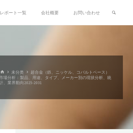
検索
レポート一覧
会社概要
お問い合わせ
ホ
未分类
超合金（鉄、ニッケル、コバルトベース）
ー
市場分析：製品、用途、タイプ、メーカー別の現状分析、統
ム
計、業界動向2025-2031