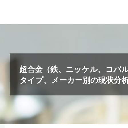
コ
ン
テ
ン
ツ
へ
ス
キ
超合金（鉄、ニッケル、コバ
ッ
タイプ、メーカー別の現状分析、
プ