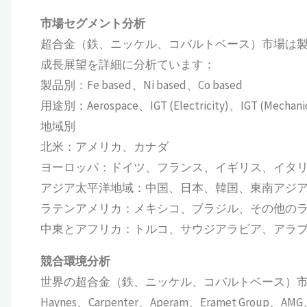
市場セグメント分析
超合金（鉄、ニッケル、コバルトベース）市場は
成長展望を詳細に分析ています：
製品別：Fe based、Ni based、Co based
用途別：Aerospace、IGT (Electricity)、IGT (Mechani
地域別
北米：アメリカ、カナダ
ヨーロッパ：ドイツ、フランス、イギリス、イタ
アジア太平洋地域：中国、日本、韓国、東南アジ
ラテンアメリカ：メキシコ、ブラジル、その他の
中東とアフリカ：トルコ、サウジアラビア、アラ
競合環境分析
世界の超合金（鉄、ニッケル、コバルトベース）市場の主要企業には
Haynes、Carpenter、Aperam、Eramet Group、AMG、