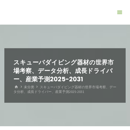
コ
ン
テ
ン
ツ
へ
ス
キ
スキューバダイビング器材の世界市
ッ
場考察、データ分析、成長ドライバ
プ
ー、産業予測2025-2031
ホ
未分类
スキューバダイビング器材の世界市場考察、デー
ー
タ分析、成長ドライバー、産業予測2025-2031
ム