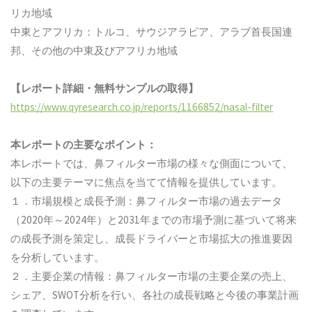
リカ地域
中東とアフリカ：トルコ、サウジアラビア、アラブ首長国連
邦、その他の中東及びアフリカ地域
【レポート詳細・無料サンプルの取得】
https://www.qyresearch.co.jp/reports/1166852/nasal-filter
本レポートの主要なポイント：
本レポートでは、鼻フィルター市場の様々な側面について、
以下の主要テーマに焦点を当てて情報を提供しています。
１．市場規模と成長予測：鼻フィルター市場の過去データ
（2020年～2024年）と2031年までの市場予測に基づいて将来
の成長予測を策定し、成長ドライバーと市場拡大の推進要因
を分析しています。
２．主要企業の情報：鼻フィルター市場の主要企業の売上、
シェア、SWOT分析を行い、各社の成長戦略と今後の事業計画