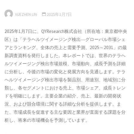
XUEZHEN LIN
2025年1月7日
2025年1月7日に、QYResearch株式会社（所在地：東京都中央
区）は「テラヘルツイメージング検出―グローバル市場シェ
アとランキング、全体の売上と需要予測、2025～2031」の最
新調査資料を発行しました。本レポートでは、世界のテラヘ
ルツイメージング検出市場規模、市場動向、成長予測を詳細
に分析し、今後の市場の変化と発展方向を見通します。テラ
ヘルツイメージング検出市場を製品別、用途別、地域別に分
類し、各セグメントにおける売上、市場シェア、成長トレン
ドを明確にします。主要企業の紹介、売上、最新の開発状
況、および競合環境に関する詳細な分析を提供します。ま
た、市場成長を促進する主な要因と業界が直面する課題を分
析し、将来の市場機会を予測しています。