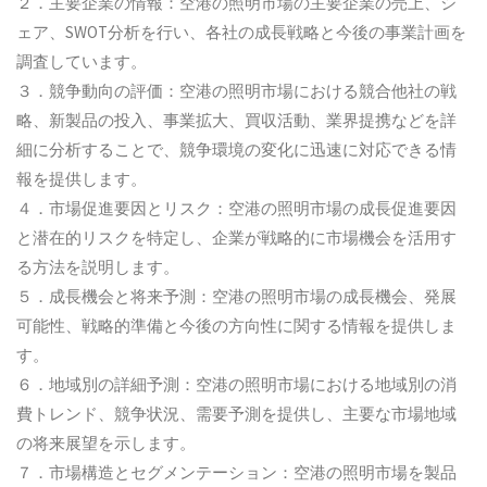
２．主要企業の情報：空港の照明市場の主要企業の売上、シ
ェア、SWOT分析を行い、各社の成長戦略と今後の事業計画を
調査しています。
３．競争動向の評価：空港の照明市場における競合他社の戦
略、新製品の投入、事業拡大、買収活動、業界提携などを詳
細に分析することで、競争環境の変化に迅速に対応できる情
報を提供します。
４．市場促進要因とリスク：空港の照明市場の成長促進要因
と潜在的リスクを特定し、企業が戦略的に市場機会を活用す
る方法を説明します。
５．成長機会と将来予測：空港の照明市場の成長機会、発展
可能性、戦略的準備と今後の方向性に関する情報を提供しま
す。
６．地域別の詳細予測：空港の照明市場における地域別の消
費トレンド、競争状況、需要予測を提供し、主要な市場地域
の将来展望を示します。
７．市場構造とセグメンテーション：空港の照明市場を製品