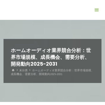
コ
ン
テ
ン
ツ
へ
ス
キ
ホームオーディオ業界競合分析：世
ッ
界市場規模、成長機会、需要分析、
プ
開発動向2025-2031
ホ
未分类
ホームオーディオ業界競合分析：世界市場規模、
ー
成長機会、需要分析、開発動向2025-2031
ム