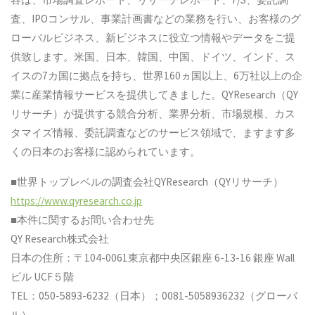
査、IPOコンサル、事業計画書などの業務を行い、お客様のグ
ローバルビジネス、新ビジネスに役立つ情報やデータをご提
供致します。米国、日本、韓国、中国、ドイツ、インド、ス
イスの7カ国に拠点を持ち、世界160ヵ国以上、6万社以上の企
業に産業情報サービスを提供してきました。QYResearch（QY
リサーチ）が提供する競合分析、業界分析、市場規模、カス
タマイズ情報、委託調査などのサービス領域で、ますます多
くの日本のお客様に認められています。
■世界トップレベルの調査会社QYResearch（QYリサーチ）
https://www.qyresearch.co.jp
■本件に関するお問い合わせ先
QY Research株式会社
日本の住所：〒104-0061東京都中央区銀座 6-13-16 銀座 Wall
ビル UCF５階
TEL：050-5893-6232（日本）；0081-5058936232（グローバ
ル）