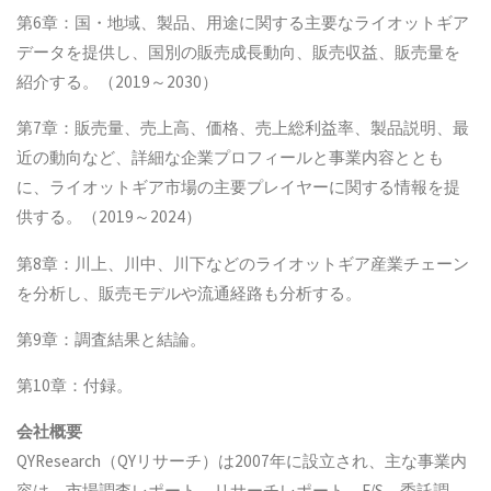
第6章：国・地域、製品、用途に関する主要なライオットギア
データを提供し、国別の販売成長動向、販売収益、販売量を
紹介する。（2019～2030）
第7章：販売量、売上高、価格、売上総利益率、製品説明、最
近の動向など、詳細な企業プロフィールと事業内容ととも
に、ライオットギア市場の主要プレイヤーに関する情報を提
供する。（2019～2024）
第8章：川上、川中、川下などのライオットギア産業チェーン
を分析し、販売モデルや流通経路も分析する。
第9章：調査結果と結論。
第10章：付録。
会社概要
QYResearch（QYリサーチ）は2007年に設立され、主な事業内
容は、市場調査レポート、リサーチレポート、F/S、委託調