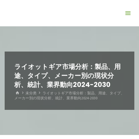
コ
ン
テ
ン
ツ
へ
ス
キ
ライオットギア市場分析：製品、用
ッ
途、タイプ、メーカー別の現状分
プ
析、統計、業界動向2024-2030
ホ
未分类
ライオットギア市場分析：製品、用途、タイプ、
ー
メーカー別の現状分析、統計、業界動向2024-2030
ム