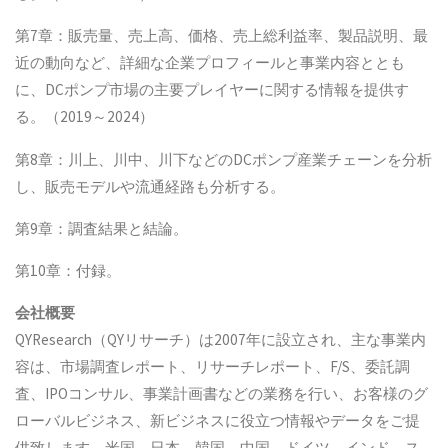
第7章：販売量、売上高、価格、売上総利益率、製品説明、最
近の動向など、詳細な企業プロフィールと事業内容ととも
に、DCポンプ市場の主要プレイヤーに関する情報を提供す
る。（2019～2024）
第8章：川上、川中、川下などのDCポンプ産業チェーンを分析
し、販売モデルや流通経路も分析する。
第9章：調査結果と結論。
第10章：付録。
会社概要
QYResearch（QYリサーチ）は2007年に設立され、主な事業内
容は、市場調査レポート、リサーチレポート、F/S、委託調
査、IPOコンサル、事業計画書などの業務を行い、お客様のグ
ローバルビジネス、新ビジネスに役立つ情報やデータをご提
供致します。米国、日本、韓国、中国、ドイツ、インド、ス