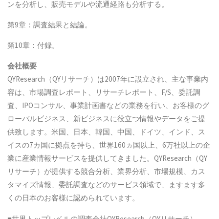
ンを分析し、販売モデルや流通経路も分析する。
第9章：調査結果と結論。
第10章：付録。
会社概要
QYResearch（QYリサーチ）は2007年に設立され、主な事業内
容は、市場調査レポート、リサーチレポート、F/S、委託調
査、IPOコンサル、事業計画書などの業務を行い、お客様のグ
ローバルビジネス、新ビジネスに役立つ情報やデータをご提
供致します。米国、日本、韓国、中国、ドイツ、インド、ス
イスの7カ国に拠点を持ち、世界160ヵ国以上、6万社以上の企
業に産業情報サービスを提供してきました。QYResearch（QY
リサーチ）が提供する競合分析、業界分析、市場規模、カス
タマイズ情報、委託調査などのサービス領域で、ますます多
くの日本のお客様に認められています。
■世界トップレベルの調査会社QYResearch（QYリサーチ）