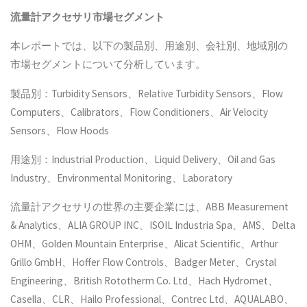
流量計アクセサリ
市場セグメント
本レポートでは、以下の製品別、用途別、会社別、地域別の
市場セグメントについて分析しています。
製品別：Turbidity Sensors、Relative Turbidity Sensors、Flow
Computers、Calibrators、Flow Conditioners、Air Velocity
Sensors、Flow Hoods
用途別：Industrial Production、Liquid Delivery、Oil and Gas
Industry、Environmental Monitoring、Laboratory
流量計アクセサリの世界の主要企業には、ABB Measurement
& Analytics、ALIA GROUP INC、ISOIL Industria Spa、AMS、Delta
OHM、Golden Mountain Enterprise、Alicat Scientific、Arthur
Grillo GmbH、Hoffer Flow Controls、Badger Meter、Crystal
Engineering、British Rototherm Co. Ltd、Hach Hydromet、
Casella、CLR、Hailo Professional、Contrec Ltd、AQUALABO、