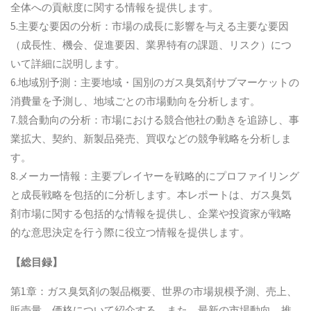
全体への貢献度に関する情報を提供します。
5.主要な要因の分析：市場の成長に影響を与える主要な要因
（成長性、機会、促進要因、業界特有の課題、リスク）につ
いて詳細に説明します。
6.地域別予測：主要地域・国別のガス臭気剤サブマーケットの
消費量を予測し、地域ごとの市場動向を分析します。
7.競合動向の分析：市場における競合他社の動きを追跡し、事
業拡大、契約、新製品発売、買収などの競争戦略を分析しま
す。
8.メーカー情報：主要プレイヤーを戦略的にプロファイリング
と成長戦略を包括的に分析します。本レポートは、ガス臭気
剤市場に関する包括的な情報を提供し、企業や投資家が戦略
的な意思決定を行う際に役立つ情報を提供します。
【総目録】
第1章：ガス臭気剤の製品概要、世界の市場規模予測、売上、
販売量、価格について紹介する。また、最新の市場動向、推