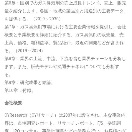
第6章：国別でのガス臭気剤の売上成長トレンド、売上、販売
量を紹介します。各国・地域の製品別と用途別の主要データ
を提供する。（2019～2030）
第7章：ガス臭気剤市場における主要企業情報を提供し、会社
概要と事業概要を詳細に紹介する。ガス臭気剤の販売量、売
上高、価格、粗利益率、製品紹介、最近の開発などが含まれ
る。（2019～2024）
第8章：業界の上流、中流、下流を含む業界チェーンを分析し
ます。また、販売モデルや流通チャネルについても分析す
る。
第9章：研究成果と結論。
第10章：付録。
会社概要
QYResearch（QYリサーチ）は2007年に設立され、主な事業内
容は、市場調査レポート、リサーチレポート、F/S、委託調
査、IPOコンサル、事業計画書などの業務を行い、お客様のグ