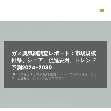
コ
ン
テ
ン
ツ
へ
ス
キ
ガス臭気剤調査レポート：市場規模
ッ
推移、シェア、促進要因、トレンド
プ
予測2024-2030
ホ
未分类
ガス臭気剤調査レポート：市場規模推移、シェ
ー
ア、促進要因、トレンド予測2024-2030
ム