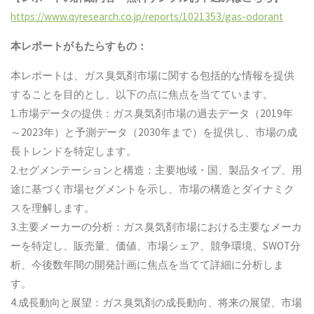
https://www.qyresearch.co.jp/reports/1021353/gas-odorant
本レポートがもたらすもの：
本レポートは、ガス臭気剤市場に関する包括的な情報を提供
することを目的とし、以下の点に焦点を当てています。
1.市場データの提供：ガス臭気剤市場の過去データ（2019年
～2023年）と予測データ（2030年まで）を提供し、市場の成
長トレンドを特定します。
2.セグメンテーションと構造：主要地域・国、製品タイプ、用
途に基づく市場セグメントを示し、市場の構造とダイナミク
スを理解します。
3.主要メーカーの分析：ガス臭気剤市場における主要なメーカ
ーを特定し、販売量、価値、市場シェア、競争環境、SWOT分
析、今後数年間の開発計画に焦点を当てて詳細に分析しま
す。
4.成長動向と展望：ガス臭気剤の成長動向、将来の展望、市場