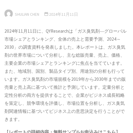
SHULIAN CHEN
2024年11月11日
2024年11月11日に、QYResearchは「ガス臭気剤―グローバル
市場シェアとランキング、全体の売上と需要予測、2024～
2030」の調査資料を発表しました。本レポートは、ガス臭気
剤の世界市場について分析し、主な総販売量、売上、価格、
主要企業の市場シェアとランキングに焦点を当てています。
また、地域別、国別、製品タイプ別、用途別の分析も行って
います。ガス臭気剤の市場規模を2019年から2030年までの販
売量と売上高に基づいて推計と予測しています。定量分析と
定性分析の両方を提供することで、企業がビジネス成長戦略
を策定し、競争環境を評価し、市場位置を分析し、ガス臭気
剤関連情報に基づいてビジネス上の意思決定を行うことがで
きます。
【
レポートの詳細内容・
無料サンプル
お申込みはこちら
】