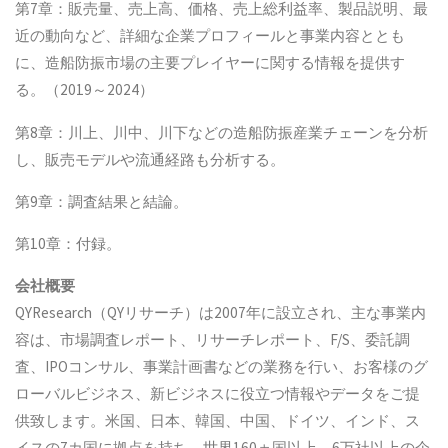
第7章：販売量、売上高、価格、売上総利益率、製品説明、最
近の動向など、詳細な企業プロフィールと事業内容ととも
に、造船防振市場の主要プレイヤーに関する情報を提供す
る。（2019～2024）
第8章：川上、川中、川下などの造船防振産業チェーンを分析
し、販売モデルや流通経路も分析する。
第9章：調査結果と結論。
第10章：付録。
会社概要
QYResearch（QYリサーチ）は2007年に設立され、主な事業内
容は、市場調査レポート、リサーチレポート、F/S、委託調
査、IPOコンサル、事業計画書などの業務を行い、お客様のグ
ローバルビジネス、新ビジネスに役立つ情報やデータをご提
供致します。米国、日本、韓国、中国、ドイツ、インド、ス
イスの7カ国に拠点を持ち、世界160ヵ国以上、6万社以上の企