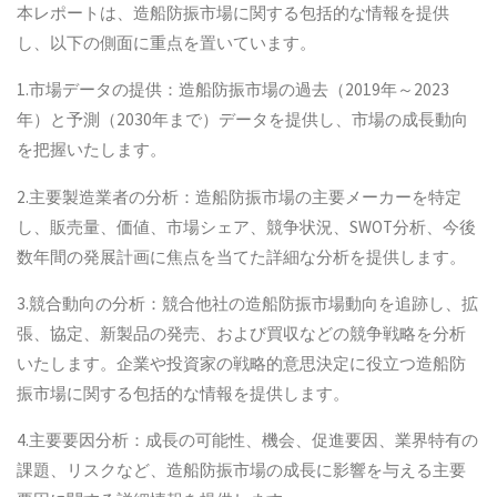
本レポートは、造船防振市場に関する包括的な情報を提供
し、以下の側面に重点を置いています。
1.市場データの提供：造船防振市場の過去（2019年～2023
年）と予測（2030年まで）データを提供し、市場の成長動向
を把握いたします。
2.主要製造業者の分析：造船防振市場の主要メーカーを特定
し、販売量、価値、市場シェア、競争状況、SWOT分析、今後
数年間の発展計画に焦点を当てた詳細な分析を提供します。
3.競合動向の分析：競合他社の造船防振市場動向を追跡し、拡
張、協定、新製品の発売、および買収などの競争戦略を分析
いたします。企業や投資家の戦略的意思決定に役立つ造船防
振市場に関する包括的な情報を提供します。
4.主要要因分析：成長の可能性、機会、促進要因、業界特有の
課題、リスクなど、造船防振市場の成長に影響を与える主要