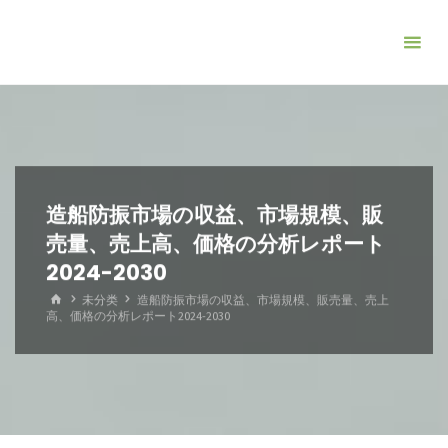
コ
ン
テ
ン
ツ
へ
ス
キ
造船防振市場の収益、市場規模、販
ッ
売量、売上高、価格の分析レポート
プ
2024-2030
ホ
未分类
造船防振市場の収益、市場規模、販売量、売上
ー
高、価格の分析レポート2024-2030
ム