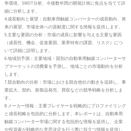
争環境、SWOT分析、今後数年間の開発計画に焦点を当てて詳
細に分析します。
4.成長動向と展望：自動車用触媒コンバーターの成長動向、将
来の展望、市場全体への貢献度に関する情報を提供します。
5.主要な要因の分析：市場の成長に影響を与える主要な要因
（成長性、機会、促進要因、業界特有の課題、リスク）につ
いて詳細に説明します。
6.地域別予測：主要地域・国別の自動車用触媒コンバーターサ
ブマーケットの消費量を予測し、地域ごとの市場動向を分析
します。
7.競合動向の分析：市場における競合他社の動きを追跡し、事
業拡大、契約、新製品発売、買収などの競争戦略を分析しま
す。
8.メーカー情報：主要プレイヤーを戦略的にプロファイリング
と成長戦略を包括的に分析します。本レポートは、自動車用
触媒コンバーター市場に関する包括的な情報を提供し、企業
や投資家が戦略的な意思決定を行う際に役立つ情報を提供し