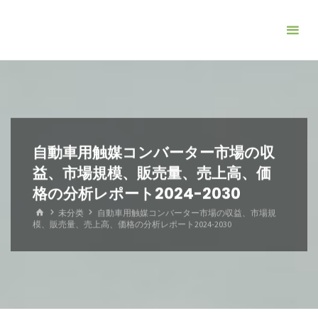
コ
ン
テ
ン
ツ
へ
ス
キ
自動車用触媒コンバーター市場の収
ッ
益、市場規模、販売量、売上高、価
プ
格の分析レポート2024-2030
ホ
未分类
自動車用触媒コンバーター市場の収益、市場規
ー
模、販売量、売上高、価格の分析レポート2024-2030
ム