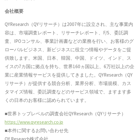
会社概要
QYResearch（QYリサーチ）は2007年に設立され、主な事業内
容は、市場調査レポート、リサーチレポート、F/S、委託調
査、IPOコンサル、事業計画書などの業務を行い、お客様のグ
ローバルビジネス、新ビジネスに役立つ情報やデータをご提
供致します。米国、日本、韓国、中国、ドイツ、インド、ス
イスの7カ国に拠点を持ち、世界160ヵ国以上、6万社以上の企
業に産業情報サービスを提供してきました。QYResearch（QY
リサーチ）が提供する競合分析、業界分析、市場規模、カス
タマイズ情報、委託調査などのサービス領域で、ますます多
くの日本のお客様に認められています。
■世界トップレベルの調査会社QYResearch（QYリサーチ）
https://www.qyresearch.co.jp
■本件に関するお問い合わせ先
QY Research株式会社