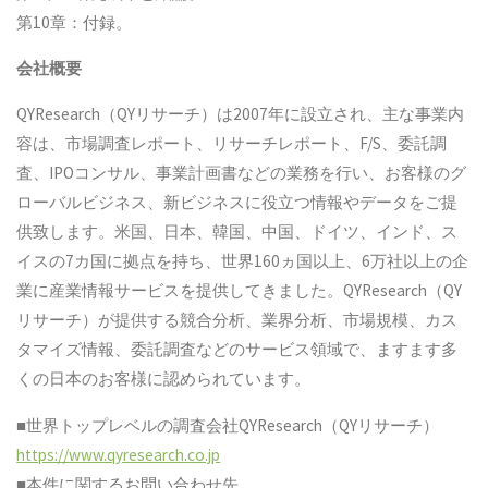
第10章：付録。
会社概要
QYResearch（QYリサーチ）は2007年に設立され、主な事業内
容は、市場調査レポート、リサーチレポート、F/S、委託調
査、IPOコンサル、事業計画書などの業務を行い、お客様のグ
ローバルビジネス、新ビジネスに役立つ情報やデータをご提
供致します。米国、日本、韓国、中国、ドイツ、インド、ス
イスの7カ国に拠点を持ち、世界160ヵ国以上、6万社以上の企
業に産業情報サービスを提供してきました。QYResearch（QY
リサーチ）が提供する競合分析、業界分析、市場規模、カス
タマイズ情報、委託調査などのサービス領域で、ますます多
くの日本のお客様に認められています。
■世界トップレベルの調査会社QYResearch（QYリサーチ）
https://www.qyresearch.co.jp
■本件に関するお問い合わせ先