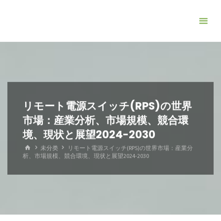
コ
ン
テ
ン
ツ
へ
ス
キ
リモート電源スイッチ(RPS)の世界
ッ
市場：産業分析、市場規模、競合環
プ
境、現状と展望2024-2030
ホ
未分类
リモート電源スイッチ(RPS)の世界市場：産業分
ー
析、市場規模、競合環境、現状と展望2024-2030
ム