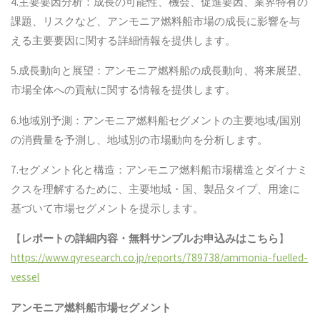
4.主要要因分析：成長の可能性、機会、促進要因、業界特有の
課題、リスクなど、アンモニア燃料船市場の成長に影響を与
える主要要因に関する詳細情報を提供します。
5.成長動向と展望：アンモニア燃料船の成長動向、将来展望、
市場全体への貢献に関する情報を提供します。
6.地域別予測：アンモニア燃料船セグメントの主要地域/国別
の消費量を予測し、地域別の市場動向を分析します。
7.セグメント化と構造：アンモニア燃料船市場構造とダイナミ
クスを理解するために、主要地域・国、製品タイプ、用途に
基づいて市場セグメントを提示します。
【
レポートの詳細内容・無料サンプルお申込みはこちら
】
https://www.qyresearch.co.jp/reports/789738/ammonia-fuelled-
vessel
アンモニア燃料船
市場セグメント