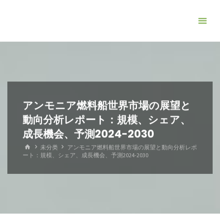
コ
ン
テ
ン
ツ
へ
ス
キ
アンモニア燃料船世界市場の展望と
ッ
動向分析レポート：規模、シェア、
プ
成長機会、予測2024-2030
ホ
未分类
アンモニア燃料船世界市場の展望と動向分析レポ
ー
ート：規模、シェア、成長機会、予測2024-2030
ム