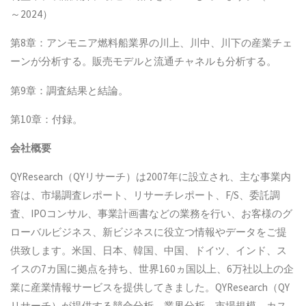
～2024）
第8章：アンモニア燃料船業界の川上、川中、川下の産業チェ
ーンが分析する。販売モデルと流通チャネルも分析する。
第9章：調査結果と結論。
第10章：付録。
会社概要
QYResearch（QYリサーチ）は2007年に設立され、主な事業内
容は、市場調査レポート、リサーチレポート、F/S、委託調
査、IPOコンサル、事業計画書などの業務を行い、お客様のグ
ローバルビジネス、新ビジネスに役立つ情報やデータをご提
供致します。米国、日本、韓国、中国、ドイツ、インド、ス
イスの7カ国に拠点を持ち、世界160ヵ国以上、6万社以上の企
業に産業情報サービスを提供してきました。QYResearch（QY
リサーチ）が提供する競合分析、業界分析、市場規模、カス