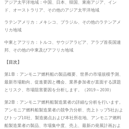
アジア太平洋地域：中国、日本、韓国、東南アジア、イン
ド、オーストラリア、その他のアジア太平洋地域
ラテンアメリカ：メキシコ、ブラジル、その他のラテンアメ
リカ地域
中東とアフリカ：トルコ、サウジアラビア、アラブ首長国連
邦、その他の中東及びアフリカ地域
【目次】
第1章：アンモニア燃料船の製品概要、世界の市場規模予測、
最新市場動向、促進要因と機会、業界参加者が直面する課題
とリスク、市場阻害要因を分析します。（2019～2030）
第2章：アンモニア燃料船製造業者の詳細な分析を行います。
アンモニア燃料船製造業者の競争力分析、売上トップ5社およ
びトップ10社、製造拠点および本社所在地、アンモニア燃料
船製造業者の製品、市場集中度、売上、最新の発展計画およ