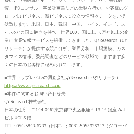
査、IPOコンサル、事業計画書などの業務を行い、お客様のグ
ローバルビジネス、新ビジネスに役立つ情報やデータをご提
供致します。米国、日本、韓国、中国、ドイツ、インド、ス
イスの7カ国に拠点を持ち、世界160ヵ国以上、6万社以上の企
業に産業情報サービスを提供してきました。QYResearch（QY
リサーチ）が提供する競合分析、業界分析、市場規模、カス
タマイズ情報、委託調査などのサービス領域で、ますます多
くの日本のお客様に認められています。
■世界トップレベルの調査会社QYResearch（QYリサーチ）
https://www.qyresearch.co.jp
■本件に関するお問い合わせ先
QY Research株式会社
日本の住所：〒104-0061東京都中央区銀座 6-13-16 銀座 Wall
ビル UCF５階
TEL：050-5893-6232（日本）；0081-5058936232（グローバ
ル）