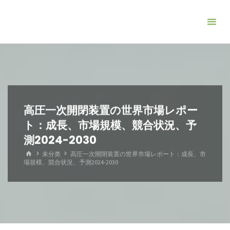
コ
ン
テ
ン
ツ
へ
ス
キ
高圧一次開閉装置の世界市場レポー
ッ
ト：成長、市場規模、競合状況、予
プ
測2024-2030
ホ
未分类
高圧一次開閉装置の世界市場レポート：成長、市
ー
場規模、競合状況、予測2024-2030
ム