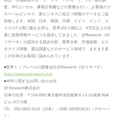
査、IPOコンサル、事業計画書などの業務を行い、お客様のグ
ローバルビジネス、新ビジネスに役立つ情報やデータをご提
供致します。米国、日本、韓国、中国、ドイツ、インド、ス
イスの7カ国に拠点を持ち、世界160ヵ国以上、6万社以上の企
業に産業情報サービスを提供してきました。QYResearch（QY
リサーチ）が提供する競合分析、業界分析、市場規模、カス
タマイズ情報、委託調査などのサービス領域で、ますます多
くの日本のお客様に認められています。
■世界トップレベルの調査会社QYResearch（QYリサーチ）
https://www.qyresearch.co.jp
■本件に関するお問い合わせ先
QY Research株式会社
日本の住所：〒104-0061東京都中央区銀座 6-13-16 銀座 Wall
ビル UCF５階
TEL：050-5893-6232（日本）；0081-5058936232（グローバ
ル）