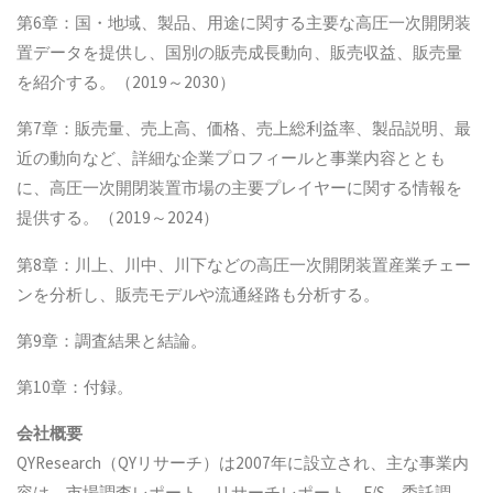
第6章：国・地域、製品、用途に関する主要な高圧一次開閉装
置データを提供し、国別の販売成長動向、販売収益、販売量
を紹介する。（2019～2030）
第7章：販売量、売上高、価格、売上総利益率、製品説明、最
近の動向など、詳細な企業プロフィールと事業内容ととも
に、高圧一次開閉装置市場の主要プレイヤーに関する情報を
提供する。（2019～2024）
第8章：川上、川中、川下などの高圧一次開閉装置産業チェー
ンを分析し、販売モデルや流通経路も分析する。
第9章：調査結果と結論。
第10章：付録。
会社概要
QYResearch（QYリサーチ）は2007年に設立され、主な事業内
容は、市場調査レポート、リサーチレポート、F/S、委託調