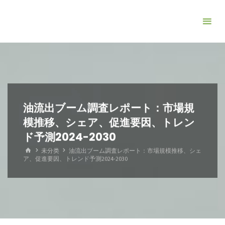
コ
ン
テ
ン
ツ
へ
ス
キ
油流出ブーム調査レポート：市場規
ッ
模推移、シェア、促進要因、トレン
プ
ド予測2024-2030
ホ
未分类
油流出ブーム調査レポート：市場規模推移、シェ
ー
ア、促進要因、トレンド予測2024-2030
ム