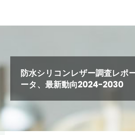
コ
ン
テ
ン
ツ
へ
ス
キ
防水シリコンレザー調査レポ
ッ
ータ、最新動向2024-2030
プ