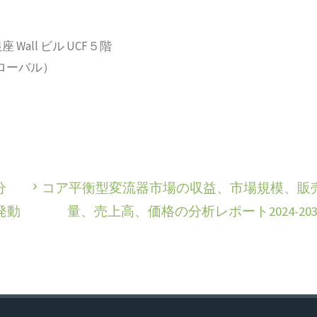
 Wall ビル UCF５階
2（グローバル）
分
コア平衡型変流器市場の収益、市場規模、販
発動
量、売上高、価格の分析レポート2024-203