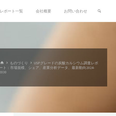
検索
レポート一覧
会社概要
お問い合わせ
ホ
ものづくり
USPグレードの炭酸カルシウム調査レポ
ー
ート：市場規模、シェア、産業分析データ、最新動向2024-
ム
2030