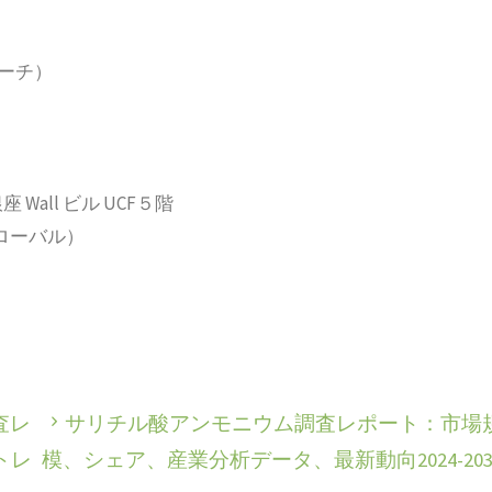
サーチ）
 Wall ビル UCF５階
2（グローバル）
査レ
サリチル酸アンモニウム調査レポート：市場
トレ
模、シェア、産業分析データ、最新動向2024-203