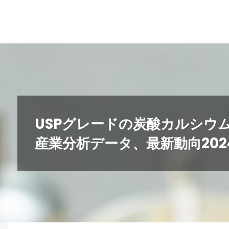
コ
ン
テ
ン
ツ
へ
ス
キ
USPグレードの炭酸カルシウ
ッ
産業分析データ、最新動向2024
プ