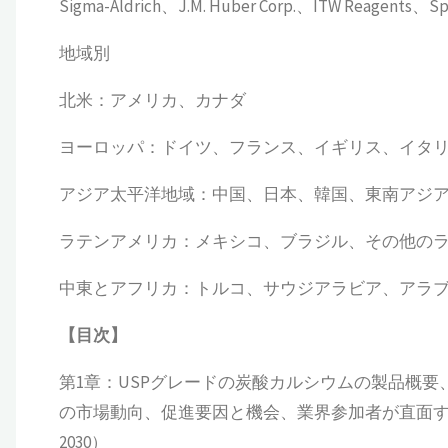
Sigma-Aldrich、J.M. Huber Corp.、ITW Reagents、Sp
地域別
北米：アメリカ、カナダ
ヨーロッパ：ドイツ、フランス、イギリス、イタ
アジア太平洋地域：中国、日本、韓国、東南アジ
ラテンアメリカ：メキシコ、ブラジル、その他の
中東とアフリカ：トルコ、サウジアラビア、アラ
【
目次
】
第1章：USPグレードの炭酸カルシウムの製品概
の市場動向、促進要因と機会、業界参加者が直面す
2030）