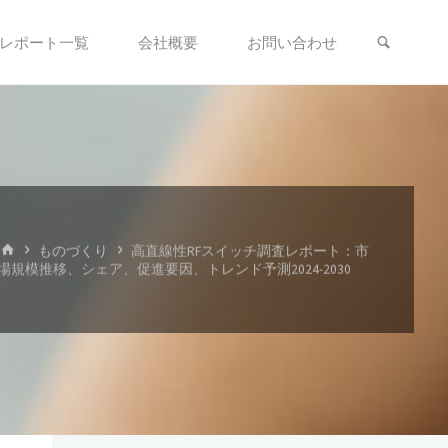
検索
レポート一覧
会社概要
お問い合わせ
ホ
ものづくり
高直線性RFスイッチ調査レポート：市
ー
場規模推移、シェア、促進要因、トレンド予測2024-2030
ム