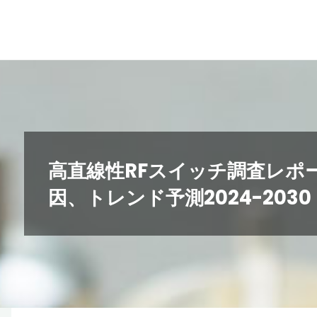
コ
ン
テ
ン
ツ
へ
ス
キ
高直線性RFスイッチ調査レポ
ッ
因、トレンド予測2024-2030
プ