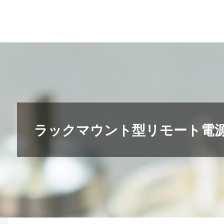
コ
ン
テ
ン
ツ
へ
ス
キ
ラックマウント型リモート電源
ッ
プ