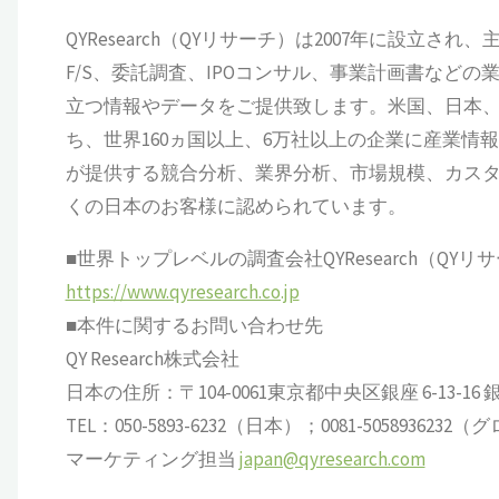
QYResearch（QYリサーチ）は2007年に設
F/S、委託調査、IPOコンサル、事業計画書など
立つ情報やデータをご提供致します。米国、日本、
ち、世界160ヵ国以上、6万社以上の企業に産業情報サ
が提供する競合分析、業界分析、市場規模、カス
くの日本のお客様に認められています。
■世界トップレベルの調査会社QYResearch（QYリ
https://www.qyresearch.co.jp
■本件に関するお問い合わせ先
QY Research株式会社
日本の住所：〒104-0061東京都中央区銀座 6-13-16 銀座
TEL：050-5893-6232（日本）；0081-505893623
マーケティング担当
japan@qyresearch.com