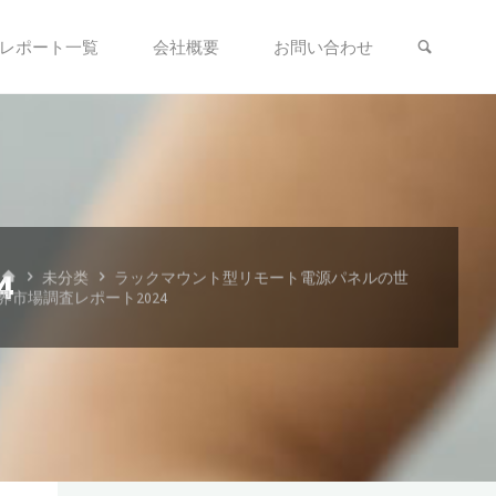
検索
レポート一覧
会社概要
お問い合わせ
ホ
4
未分类
ラックマウント型リモート電源パネルの世
ー
界市場調査レポート2024
ム