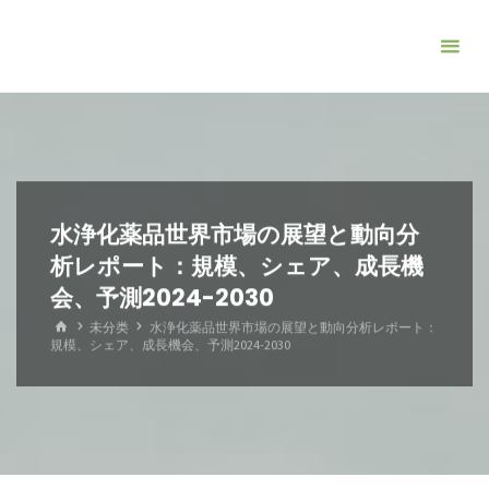
コ
ン
テ
ン
ツ
へ
ス
キ
水浄化薬品世界市場の展望と動向分
ッ
析レポート：規模、シェア、成長機
プ
会、予測2024-2030
ホ
未分类
水浄化薬品世界市場の展望と動向分析レポート：
ー
規模、シェア、成長機会、予測2024-2030
ム