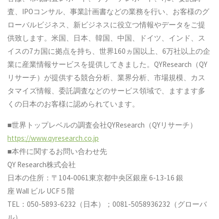
査、IPOコンサル、事業計画書などの業務を行い、お客様のグ
ローバルビジネス、新ビジネスに役立つ情報やデータをご提
供致します。米国、日本、韓国、中国、ドイツ、インド、ス
イスの7カ国に拠点を持ち、世界160ヵ国以上、6万社以上の企
業に産業情報サービスを提供してきました。QYResearch（QY
リサーチ）が提供する競合分析、業界分析、市場規模、カス
タマイズ情報、委託調査などのサービス領域で、ますます多
くの日本のお客様に認められています。
■世界トップレベルの調査会社QYResearch（QYリサーチ）
https://www.qyresearch.co.jp
■本件に関するお問い合わせ先
QY Research株式会社
日本の住所：〒104-0061東京都中央区銀座 6-13-16 銀
座 Wall ビル UCF５階
TEL：050-5893-6232（日本）；0081-5058936232（グローバ
ル）