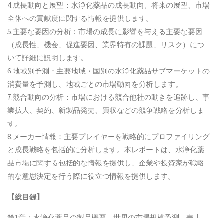
4.成長動向と展望：水浄化薬品の成長動向、将来の展望、市場
全体への貢献度に関する情報を提供します。
5.主要な要因の分析：市場の成長に影響を与える主要な要因
（成長性、機会、促進要因、業界特有の課題、リスク）につ
いて詳細に説明します。
6.地域別予測：主要地域・国別の水浄化薬品サブマーケットの
消費量を予測し、地域ごとの市場動向を分析します。
7.競合動向の分析：市場における競合他社の動きを追跡し、事
業拡大、契約、新製品発売、買収などの競争戦略を分析しま
す。
8.メーカー情報：主要プレイヤーを戦略的にプロファイリング
と成長戦略を包括的に分析します。本レポートは、水浄化薬
品市場に関する包括的な情報を提供し、企業や投資家が戦略
的な意思決定を行う際に役立つ情報を提供します。
【総目録】
第1章：水浄化薬品の製品概要、世界の市場規模予測、売上、