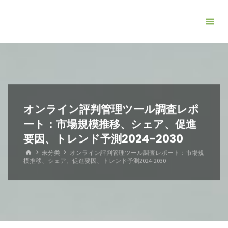
コ
ン
テ
ン
ツ
へ
ス
キ
オンライン評判管理ツール調査レポ
ッ
ート：市場規模推移、シェア、促進
プ
要因、トレンド予測2024-2030
ホ
未分类
オンライン評判管理ツール調査レポート：市場規
ー
模推移、シェア、促進要因、トレンド予測2024-2030
ム