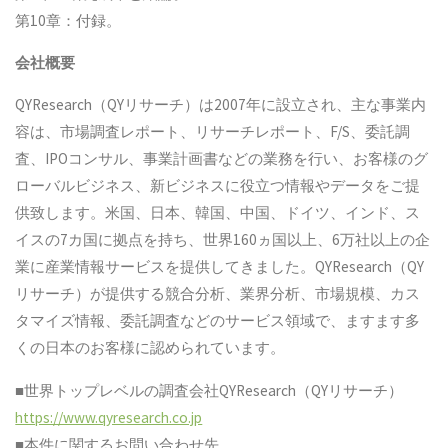
第10章：付録。
会社概要
QYResearch（QYリサーチ）は2007年に設立され、主な事業内
容は、市場調査レポート、リサーチレポート、F/S、委託調
査、IPOコンサル、事業計画書などの業務を行い、お客様のグ
ローバルビジネス、新ビジネスに役立つ情報やデータをご提
供致します。米国、日本、韓国、中国、ドイツ、インド、ス
イスの7カ国に拠点を持ち、世界160ヵ国以上、6万社以上の企
業に産業情報サービスを提供してきました。QYResearch（QY
リサーチ）が提供する競合分析、業界分析、市場規模、カス
タマイズ情報、委託調査などのサービス領域で、ますます多
くの日本のお客様に認められています。
■世界トップレベルの調査会社QYResearch（QYリサーチ）
https://www.qyresearch.co.jp
■本件に関するお問い合わせ先