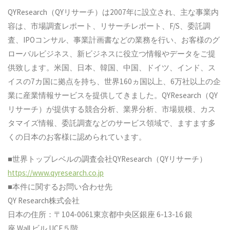
QYResearch（QYリサーチ）は2007年に設立され、主な事業内
容は、市場調査レポート、リサーチレポート、F/S、委託調
査、IPOコンサル、事業計画書などの業務を行い、お客様のグ
ローバルビジネス、新ビジネスに役立つ情報やデータをご提
供致します。米国、日本、韓国、中国、ドイツ、インド、ス
イスの7カ国に拠点を持ち、世界160ヵ国以上、6万社以上の企
業に産業情報サービスを提供してきました。QYResearch（QY
リサーチ）が提供する競合分析、業界分析、市場規模、カス
タマイズ情報、委託調査などのサービス領域で、ますます多
くの日本のお客様に認められています。
■世界トップレベルの調査会社QYResearch（QYリサーチ）
https://www.qyresearch.co.jp
■本件に関するお問い合わせ先
QY Research株式会社
日本の住所：〒104-0061東京都中央区銀座 6-13-16 銀
座 Wall ビル UCF５階