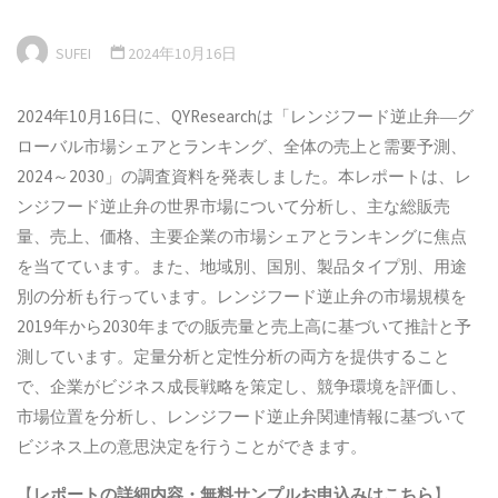
SUFEI
2024年10月16日
2024年10月16日に、QYResearchは「レンジフード逆止弁―グ
ローバル市場シェアとランキング、全体の売上と需要予測、
2024～2030」の調査資料を発表しました。本レポートは、レ
ンジフード逆止弁の世界市場について分析し、主な総販売
量、売上、価格、主要企業の市場シェアとランキングに焦点
を当てています。また、地域別、国別、製品タイプ別、用途
別の分析も行っています。レンジフード逆止弁の市場規模を
2019年から2030年までの販売量と売上高に基づいて推計と予
測しています。定量分析と定性分析の両方を提供すること
で、企業がビジネス成長戦略を策定し、競争環境を評価し、
市場位置を分析し、レンジフード逆止弁関連情報に基づいて
ビジネス上の意思決定を行うことができます。
【
レポートの詳細内容・
無料サンプル
お申込みはこちら
】