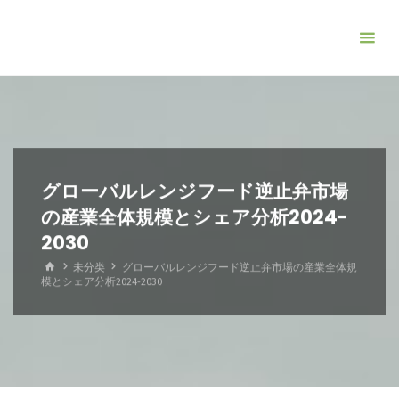
コ
ン
テ
ン
ツ
へ
ス
キ
グローバルレンジフード逆止弁市場
ッ
の産業全体規模とシェア分析2024-
プ
2030
ホ
未分类
グローバルレンジフード逆止弁市場の産業全体規
ー
模とシェア分析2024-2030
ム