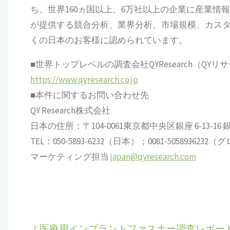
ち、世界160ヵ国以上、6万社以上の企業に産業情報サ
が提供する競合分析、業界分析、市場規模、カス
くの日本のお客様に認められています。
■世界トップレベルの調査会社QYResearch（QYリ
https://www.qyresearch.co.jp
■本件に関するお問い合わせ先
QY Research株式会社
日本の住所：〒104-0061東京都中央区銀座 6-13-16 銀座
TEL：050-5893-6232（日本）；0081-505893623
マーケティング担当
japan@qyresearch.com
医療用インプラントファスナー調査レポー