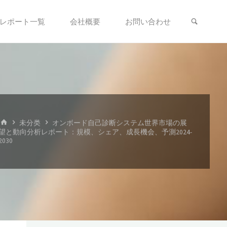
検索
レポート一覧
会社概要
お問い合わせ
ホ
未分类
オンボード自己診断システム世界市場の展
ー
望と動向分析レポート：規模、シェア、成長機会、予測2024-
ム
2030