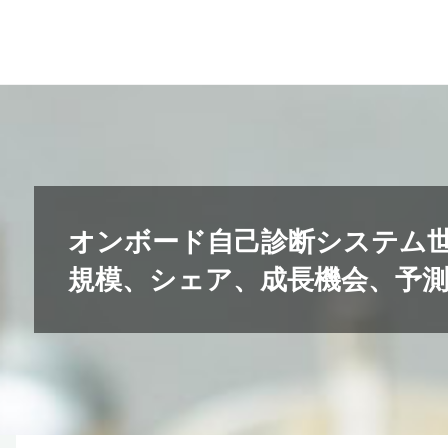
コ
ン
テ
ン
ツ
へ
ス
キ
オンボード自己診断システム
ッ
規模、シェア、成長機会、予測20
プ