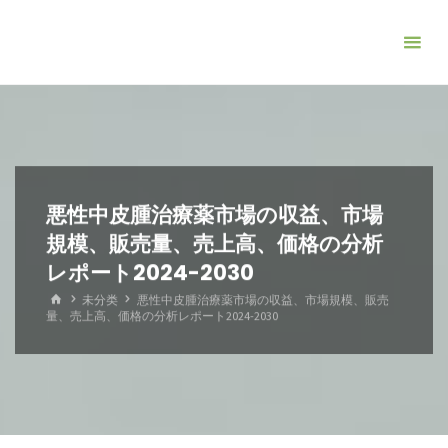
コ
ン
テ
ン
ツ
へ
ス
キ
悪性中皮腫治療薬市場の収益、市場
ッ
規模、販売量、売上高、価格の分析
プ
レポート2024-2030
ホ
未分类
悪性中皮腫治療薬市場の収益、市場規模、販売
ー
量、売上高、価格の分析レポート2024-2030
ム