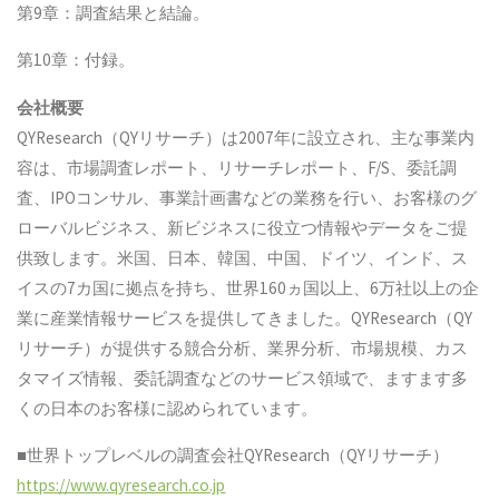
第9章：調査結果と結論。
第10章：付録。
会社概要
QYResearch（QYリサーチ）は2007年に設立され、主な事業内
容は、市場調査レポート、リサーチレポート、F/S、委託調
査、IPOコンサル、事業計画書などの業務を行い、お客様のグ
ローバルビジネス、新ビジネスに役立つ情報やデータをご提
供致します。米国、日本、韓国、中国、ドイツ、インド、ス
イスの7カ国に拠点を持ち、世界160ヵ国以上、6万社以上の企
業に産業情報サービスを提供してきました。QYResearch（QY
リサーチ）が提供する競合分析、業界分析、市場規模、カス
タマイズ情報、委託調査などのサービス領域で、ますます多
くの日本のお客様に認められています。
■世界トップレベルの調査会社QYResearch（QYリサーチ）
https://www.qyresearch.co.jp