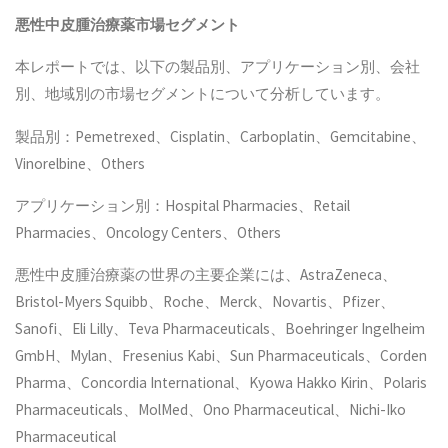
悪性中皮腫治療薬
市場セグメント
本レポートでは、以下の製品別、アプリケーション別、会社
別、地域別の市場セグメントについて分析しています。
製品別：Pemetrexed、Cisplatin、Carboplatin、Gemcitabine、
Vinorelbine、Others
アプリケーション別：Hospital Pharmacies、Retail
Pharmacies、Oncology Centers、Others
悪性中皮腫治療薬の世界の主要企業には、AstraZeneca、
Bristol-Myers Squibb、Roche、Merck、Novartis、Pfizer、
Sanofi、Eli Lilly、Teva Pharmaceuticals、Boehringer Ingelheim
GmbH、Mylan、Fresenius Kabi、Sun Pharmaceuticals、Corden
Pharma、Concordia International、Kyowa Hakko Kirin、Polaris
Pharmaceuticals、MolMed、Ono Pharmaceutical、Nichi-Iko
Pharmaceutical