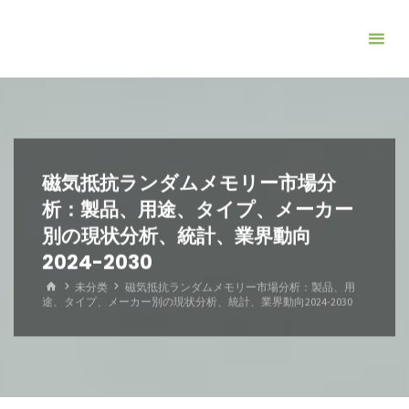
コ
ン
テ
ン
ツ
へ
ス
磁気抵抗ランダムメモリー市場分
キ
析：製品、用途、タイプ、メーカー
ッ
別の現状分析、統計、業界動向
プ
2024-2030
ホ
未分类
磁気抵抗ランダムメモリー市場分析：製品、用
ー
途、タイプ、メーカー別の現状分析、統計、業界動向2024-2030
ム