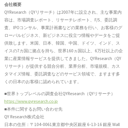
会社概要
QYResearch（QYリサーチ）は2007年に設立され、主な事業内
容は、市場調査レポート、リサーチレポート、F/S、委託調
査、IPOコンサル、事業計画書などの業務を行い、お客様のグ
ローバルビジネス、新ビジネスに役立つ情報やデータをご提
供致します。米国、日本、韓国、中国、ドイツ、インド、ス
イスの7カ国に拠点を持ち、世界160ヵ国以上、6万社以上の企
業に産業情報サービスを提供してきました。QYResearch（QY
リサーチ）が提供する競合分析、業界分析、市場規模、カス
タマイズ情報、委託調査などのサービス領域で、ますます多
くの日本のお客様に認められています。
■世界トップレベルの調査会社QYResearch（QYリサーチ）
https://www.qyresearch.co.jp
■本件に関するお問い合わせ先
QY Research株式会社
日本の住所：〒104-0061東京都中央区銀座 6-13-16 銀座 Wall