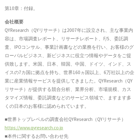
第10章：付録。
会社概要
QYResearch（QYリサーチ）は2007年に設立され、主な事業内
容は、市場調査レポート、リサーチレポート、F/S、委託調
査、IPOコンサル、事業計画書などの業務を行い、お客様のグ
ローバルビジネス、新ビジネスに役立つ情報やデータをご提
供致します。米国、日本、韓国、中国、ドイツ、インド、ス
イスの7カ国に拠点を持ち、世界160ヵ国以上、6万社以上の企
業に産業情報サービスを提供してきました。QYResearch（QY
リサーチ）が提供する競合分析、業界分析、市場規模、カス
タマイズ情報、委託調査などのサービス領域で、ますます多
くの日本のお客様に認められています。
■世界トップレベルの調査会社QYResearch（QYリサーチ）
https://www.qyresearch.co.jp
■本件に関するお問い合わせ先