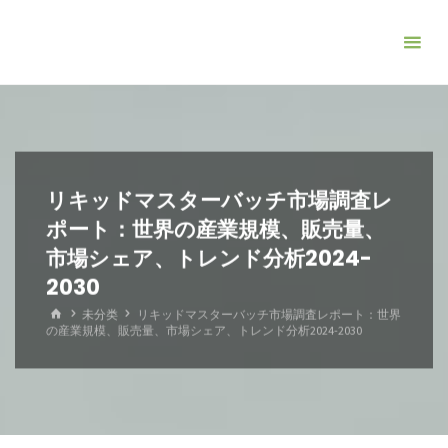
コ
ン
テ
ン
ツ
へ
ス
リキッドマスターバッチ市場調査レ
キ
ポート：世界の産業規模、販売量、
ッ
市場シェア、トレンド分析2024-
プ
2030
ホ
未分类
リキッドマスターバッチ市場調査レポート：世界
ー
の産業規模、販売量、市場シェア、トレンド分析2024-2030
ム