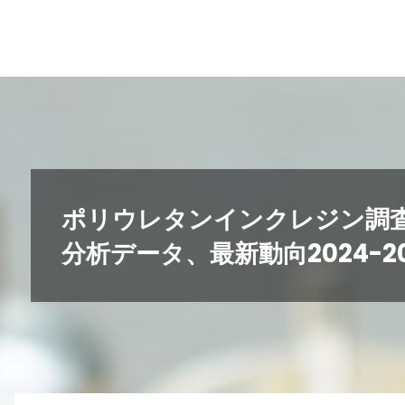
コ
ン
テ
ン
ツ
へ
ス
キ
ポリウレタンインクレジン調
ッ
分析データ、最新動向2024-20
プ