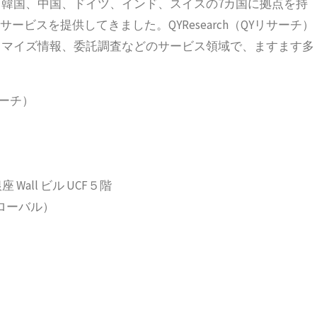
韓国、中国、ドイツ、インド、スイスの7カ国に拠点を持
ービスを提供してきました。QYResearch（QYリサーチ）
タマイズ情報、委託調査などのサービス領域で、ますます多
サーチ）
 Wall ビル UCF５階
2（グローバル）