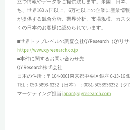
立つ情報やデータをご提供致します。米国、日本、
ち、世界160ヵ国以上、6万社以上の企業に産業情報サ
が提供する競合分析、業界分析、市場規模、カス
くの日本のお客様に認められています。
■世界トップレベルの調査会社QYResearch（QYリ
https://www.qyresearch.co.jp
■本件に関するお問い合わせ先
QY Research株式会社
日本の住所：〒104-0061東京都中央区銀座 6-13-16 銀座
TEL：050-5893-6232（日本）；0081-505893623
マーケティング担当
japan@qyresearch.com