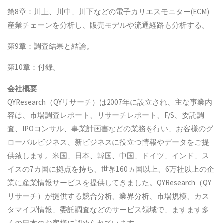
第8章：川上、川中、川下などの電子カリエスモニター(ECM)
産業チェーンを分析し、販売モデルや流通経路も分析する。
第9章：調査結果と結論。
第10章：付録。
会社概要
QYResearch（QYリサーチ）は2007年に設立され、主な事業内
容は、市場調査レポート、リサーチレポート、F/S、委託調
査、IPOコンサル、事業計画書などの業務を行い、お客様のグ
ローバルビジネス、新ビジネスに役立つ情報やデータをご提
供致します。米国、日本、韓国、中国、ドイツ、インド、ス
イスの7カ国に拠点を持ち、世界160ヵ国以上、6万社以上の企
業に産業情報サービスを提供してきました。QYResearch（QY
リサーチ）が提供する競合分析、業界分析、市場規模、カス
タマイズ情報、委託調査などのサービス領域で、ますます多
くの日本のお客様に認められています。