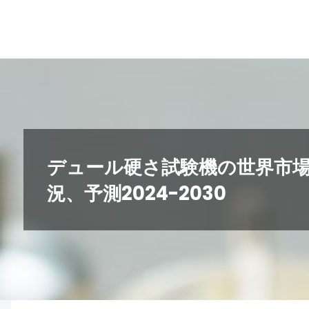
コ
ン
テ
ン
ツ
へ
ス
キ
デュール硬さ試験機の世界市
ッ
況、予測2024-2030
プ