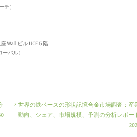
サーチ）
 Wall ビル UCF５階
2（グローバル）
分
世界の鉄ベースの形状記憶合金市場調査：産
0
動向、シェア、市場規模、予測の分析レポー
20