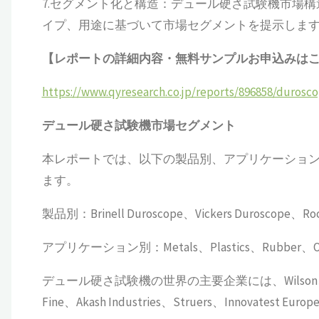
7.セグメント化と構造：デュール硬さ試験機市場
イプ、用途に基づいて市場セグメントを提示しま
【レポートの詳細内容・無料サンプルお申込みは
https://www.qyresearch.co.jp/reports/896858/durosc
デュール硬さ試験機
市場セグメント
本レポートでは、以下の製品別、アプリケーショ
ます。
製品別：Brinell Duroscope、Vickers Duroscope、Roc
アプリケーション別：Metals、Plastics、Rubber、Ot
デュール硬さ試験機の世界の主要企業には、Wilson、Elcomete
Fine、Akash Industries、Struers、Innovatest Euro