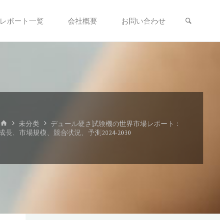
検索
レポート一覧
会社概要
お問い合わせ
ホ
未分类
デュール硬さ試験機の世界市場レポート：
ー
成長、市場規模、競合状況、予測2024-2030
ム