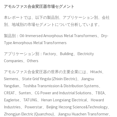
アモルファス合金変圧器
市場セグメント
本レポートでは、以下の製品別、アプリケーション別、会社
別、地域別の市場セグメントについて分析しています。
製品別：Oil-Immersed Amorphous Metal Transformers、Dry-
Type Amorphous Metal Transformers
アプリケーション別：Factory、Building、Electricity
Companies、Others
アモルファス合金変圧器の世界の主要企業には、Hitachi、
Siemens、State Grid Yingda (Zhixin Electric)、Jiangsu
Yangdian、Toshiba Transmission & Distribution Systems、
CREAT、Sunten、CG Power and Industrial Solutions、TBEA、
Eaglerise、TATUNG、Henan Longxiang Electrical、Howard
Industries、Powerstar、Beijing Hezong Science&Technology、
Zhongjun Electric (Quanzhou)、Jiangsu Huachen Transformer、