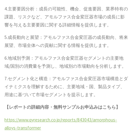
4.主要要因分析：成長の可能性、機会、促進要因、業界特有の
課題、リスクなど、アモルファス合金変圧器市場の成長に影
響を与える主要要因に関する詳細情報を提供します。
5.成長動向と展望：アモルファス合金変圧器の成長動向、将来
展望、市場全体への貢献に関する情報を提供します。
6.地域別予測：アモルファス合金変圧器セグメントの主要地
域/国別の消費量を予測し、地域別の市場動向を分析します。
7.セグメント化と構造：アモルファス合金変圧器市場構造とダ
イナミクスを理解するために、主要地域・国、製品タイプ、
用途に基づいて市場セグメントを提示します。
【レポートの詳細内容・無料サンプルお申込みはこちら】
https://www.qyresearch.co.jp/reports/843043/amorphous-
alloys-transformer