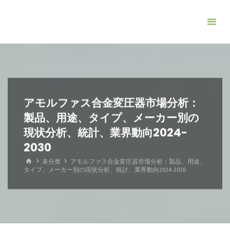
コ
ン
テ
ン
ツ
へ
ス
アモルファス合金変圧器市場分析：
キ
製品、用途、タイプ、メーカー別の
ッ
現状分析、統計、業界動向2024-
プ
2030
ホ
未分类
アモルファス合金変圧器市場分析：製品、用途、
ー
タイプ、メーカー別の現状分析、統計、業界動向2024-2030
ム