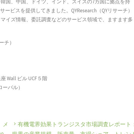
韓国、中国、ドイツ、インド、スイスの7カ国に拠点を持
ービスを提供してきました。QYResearch（QYリサーチ）
タマイズ情報、委託調査などのサービス領域で、ますます多
サーチ）
 Wall ビル UCF５階
2（グローバル）
、メ
有機電界効果トランジスタ市場調査レポート