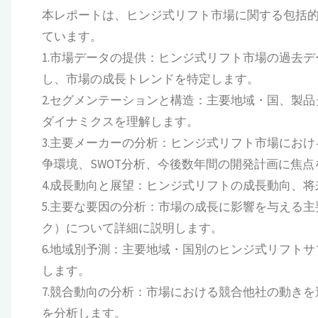
本レポートは、ヒンジ式リフト市場に関する包括
ています。
1.市場データの提供：ヒンジ式リフト市場の過去データ
し、市場の成長トレンドを特定します。
2.セグメンテーションと構造：主要地域・国、製
ダイナミクスを理解します。
3.主要メーカーの分析：ヒンジ式リフト市場にお
争環境、SWOT分析、今後数年間の開発計画に焦
4.成長動向と展望：ヒンジ式リフトの成長動向、
5.主要な要因の分析：市場の成長に影響を与える
ク）について詳細に説明します。
6.地域別予測：主要地域・国別のヒンジ式リフト
します。
7.競合動向の分析：市場における競合他社の動き
を分析します。