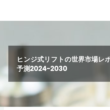
コ
ン
テ
ン
ツ
へ
ス
キ
ヒンジ式リフトの世界市場レ
ッ
予測2024-2030
プ