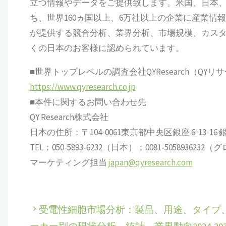
立つ情報やデータをご提供致します。米国、日本、
ち、世界160ヵ国以上、6万社以上の企業に産業情報サ
が提供する競合分析、業界分析、市場規模、カス
くの日本のお客様に認められています。
■世界トップレベルの調査会社QYResearch（QYリ
https://www.qyresearch.co.jp
■本件に関するお問い合わせ先
QY Research株式会社
日本の住所：〒104-0061東京都中央区銀座 6-13-16 銀座
TEL：050-5893-6232（日本）；0081-505893623
マーケティング担当
japan@qyresearch.com
受電性細胞市場分析：製品、用途、タイプ