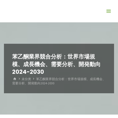
コ
ン
テ
ン
ツ
へ
ス
キ
苯乙酮業界競合分析：世界市場規
ッ
模、成長機会、需要分析、開発動向
プ
2024-2030
ホ
未分类
苯乙酮業界競合分析：世界市場規模、成長機会、
ー
需要分析、開発動向2024-2030
ム