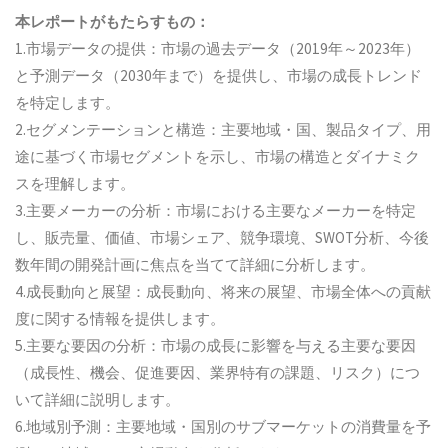
本レポートがもたらすもの：
1.市場データの提供：市場の過去データ（2019年～2023年）
と予測データ（2030年まで）を提供し、市場の成長トレンド
を特定します。
2.セグメンテーションと構造：主要地域・国、製品タイプ、用
途に基づく市場セグメントを示し、市場の構造とダイナミク
スを理解します。
3.主要メーカーの分析：市場における主要なメーカーを特定
し、販売量、価値、市場シェア、競争環境、SWOT分析、今後
数年間の開発計画に焦点を当てて詳細に分析します。
4.成長動向と展望：成長動向、将来の展望、市場全体への貢献
度に関する情報を提供します。
5.主要な要因の分析：市場の成長に影響を与える主要な要因
（成長性、機会、促進要因、業界特有の課題、リスク）につ
いて詳細に説明します。
6.地域別予測：主要地域・国別のサブマーケットの消費量を予