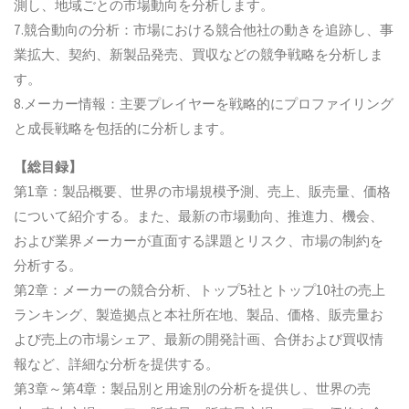
測し、地域ごとの市場動向を分析します。
7.競合動向の分析：市場における競合他社の動きを追跡し、事
業拡大、契約、新製品発売、買収などの競争戦略を分析しま
す。
8.メーカー情報：主要プレイヤーを戦略的にプロファイリング
と成長戦略を包括的に分析します。
【総目録】
第1章：製品概要、世界の市場規模予測、売上、販売量、価格
について紹介する。また、最新の市場動向、推進力、機会、
および業界メーカーが直面する課題とリスク、市場の制約を
分析する。
第2章：メーカーの競合分析、トップ5社とトップ10社の売上
ランキング、製造拠点と本社所在地、製品、価格、販売量お
よび売上の市場シェア、最新の開発計画、合併および買収情
報など、詳細な分析を提供する。
第3章～第4章：製品別と用途別の分析を提供し、世界の売