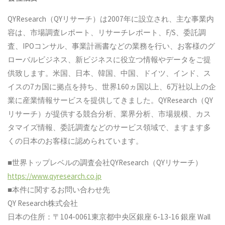
QYResearch（QYリサーチ）は2007年に設立され、主な事業内
容は、市場調査レポート、リサーチレポート、F/S、委託調
査、IPOコンサル、事業計画書などの業務を行い、お客様のグ
ローバルビジネス、新ビジネスに役立つ情報やデータをご提
供致します。米国、日本、韓国、中国、ドイツ、インド、ス
イスの7カ国に拠点を持ち、世界160ヵ国以上、6万社以上の企
業に産業情報サービスを提供してきました。QYResearch（QY
リサーチ）が提供する競合分析、業界分析、市場規模、カス
タマイズ情報、委託調査などのサービス領域で、ますます多
くの日本のお客様に認められています。
■世界トップレベルの調査会社QYResearch（QYリサーチ）
https://www.qyresearch.co.jp
■本件に関するお問い合わせ先
QY Research株式会社
日本の住所：〒104-0061東京都中央区銀座 6-13-16 銀座 Wall