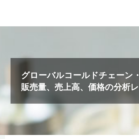
コ
ン
テ
ン
ツ
へ
ス
キ
グローバルコールドチェーン
ッ
販売量、売上高、価格の分析レポー
プ